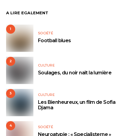
A LIRE EGALEMENT
1
SOCIÉTÉ
Football blues
2
CULTURE
Soulages, du noir naît la lumière
3
CULTURE
Les Bienheureux, un film de Sofia
Djama
4
SOCIÉTÉ
Neuroatypie : « Specialisterne »