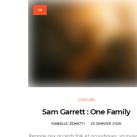
CULTURE
Sam Garrett : One Family
ISABELLE ZENATTI
25 JANVIER 2026
Reggae aux accents folk et acoustiques, sa musi