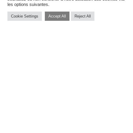
les options suivantes.
Cookie Settings
Accept All
Reject All
Le célèbre pianiste sud-africain
Abdullah Ibrahim