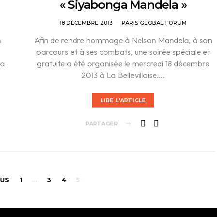
« Siyabonga Mandela »
18 DÉCEMBRE 2013
PARIS GLOBAL FORUM
n
Afin de rendre hommage à Nelson Mandela, à son
parcours et à ses combats, une soirée spéciale et
la
gratuite a été organisée le mercredi 18 décembre
2013 à La Bellevilloise.…
LIRE L'ARTICLE
PARTAGER
Pagination
OUS
1
…
3
4
5
des