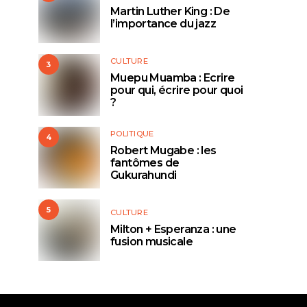
Martin Luther King : De
l’importance du jazz
CULTURE
3
Muepu Muamba : Ecrire
pour qui, écrire pour quoi
?
POLITIQUE
4
Robert Mugabe : les
fantômes de
Gukurahundi
5
CULTURE
Milton + Esperanza : une
fusion musicale