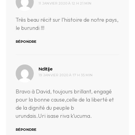
11 JANVIER 2020 À 12 H 21 MIN
Très beau récit sur l’histoire de notre pays,
le burundi !!!
RÉPONDRE
dit :
Nditije
19 JANVIER 2020 À 17 H 35 MIN
Bravo à David, toujours brillant, engagé
pour la bonne cause,celle de la liberté et
de la dignité du peuple b
urundais.Uri isase riva k’ucuma.
RÉPONDRE