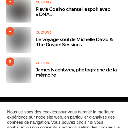
3
CULTURE
Flavia Coelho chante l’espoir avec
« DNA »
4
CULTURE
Le voyage soul de Michelle David &
The Gospel Sessions
5
CULTURE
James Nachtwey, photographe de la
mémoire
Paris Global Forum
Nous utilisons des cookies pour vous garantir la meilleure
expérience sur notre site web, en particulier d’analyse des
données de navigation. Vous pouvez choisir si vous
QUI SOMMES-NOUS
CONTRIBUTEURS
CONTACT
souhaitez ou non consentir à notre utilisation des cookies via