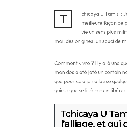
chicaya U Tam’si
: J
T
meilleure façon de p
vie un sens plus mil
moi, des origines, un souci de 
Comment vivre ? Il y a là une ques
mon dos a été jeté un certain
que pour cela je ne laisse quelq
quiconque se libère sans libére
Tchicaya U Tam’S
l’alliage, et qui