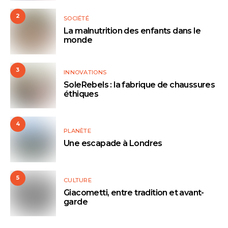
2
SOCIÉTÉ
La malnutrition des enfants dans le
monde
3
INNOVATIONS
SoleRebels : la fabrique de chaussures
éthiques
4
PLANÈTE
Une escapade à Londres
5
CULTURE
Giacometti, entre tradition et avant-
garde