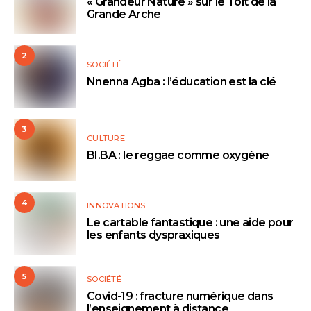
« Grandeur Nature » sur le Toit de la
Grande Arche
2
SOCIÉTÉ
Nnenna Agba : l’éducation est la clé
3
CULTURE
BI.BA : le reggae comme oxygène
4
INNOVATIONS
Le cartable fantastique : une aide pour
les enfants dyspraxiques
5
SOCIÉTÉ
Covid-19 : fracture numérique dans
l’enseignement à distance