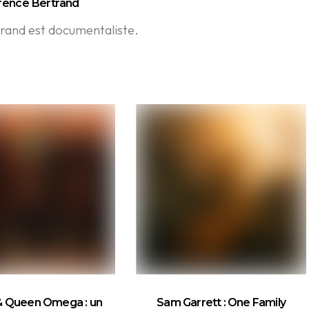
rence Bertrand
rand est documentaliste.
& Queen Omega : un
Sam Garrett : One Family