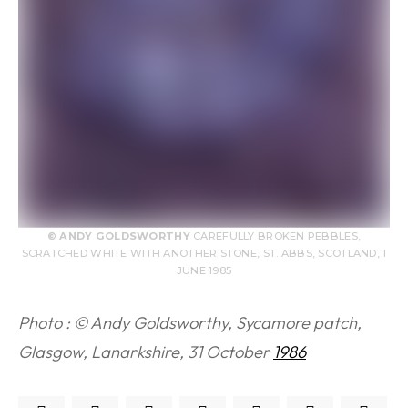
© ANDY GOLDSWORTHY
CAREFULLY BROKEN PEBBLES,
SCRATCHED WHITE WITH ANOTHER STONE, ST. ABBS, SCOTLAND, 1
JUNE 1985
Photo : © Andy Goldsworthy, Sycamore patch,
Glasgow, Lanarkshire, 31 October
1986