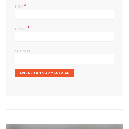
*
NOM
*
E-MAIL
SITE WEB