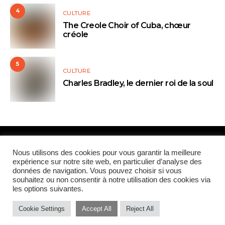
4
CULTURE
The Creole Choir of Cuba, chœur
créole
5
CULTURE
Charles Bradley, le dernier roi de la soul
Paris Global Forum
Nous utilisons des cookies pour vous garantir la meilleure
expérience sur notre site web, en particulier d’analyse des
données de navigation. Vous pouvez choisir si vous
QUI SOMMES-NOUS
CONTRIBUTEURS
CONTACT
souhaitez ou non consentir à notre utilisation des cookies via
les options suivantes.
MENTIONS LÉGALES
Cookie Settings
Accept All
Reject All