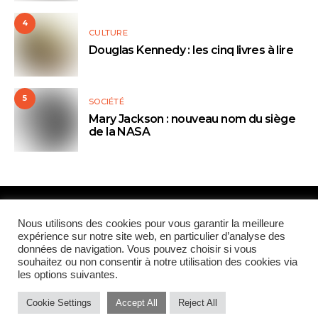
4
CULTURE
Douglas Kennedy : les cinq livres à lire
5
SOCIÉTÉ
Mary Jackson : nouveau nom du siège
de la NASA
Paris Global Forum
Nous utilisons des cookies pour vous garantir la meilleure
expérience sur notre site web, en particulier d’analyse des
données de navigation. Vous pouvez choisir si vous
QUI SOMMES-NOUS
CONTRIBUTEURS
CONTACT
souhaitez ou non consentir à notre utilisation des cookies via
les options suivantes.
MENTIONS LÉGALES
Cookie Settings
Accept All
Reject All