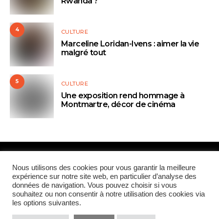
Rwanda ?
4
CULTURE
Marceline Loridan-Ivens : aimer la vie
malgré tout
5
CULTURE
Une exposition rend hommage à
Montmartre, décor de cinéma
Paris Global Forum
Nous utilisons des cookies pour vous garantir la meilleure
expérience sur notre site web, en particulier d’analyse des
données de navigation. Vous pouvez choisir si vous
QUI SOMMES-NOUS
CONTRIBUTEURS
CONTACT
souhaitez ou non consentir à notre utilisation des cookies via
les options suivantes.
MENTIONS LÉGALES