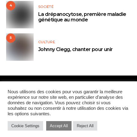
4
SOCIÉTÉ
La drépanocytose, première maladie
génétique au monde
5
CULTURE
Johnny Clegg, chanter pour unir
Paris Global Forum
Nous utilisons des cookies pour vous garantir la meilleure
expérience sur notre site web, en particulier d’analyse des
données de navigation. Vous pouvez choisir si vous
QUI SOMMES-NOUS
CONTRIBUTEURS
CONTACT
souhaitez ou non consentir à notre utilisation des cookies via
les options suivantes.
MENTIONS LÉGALES
Cookie Settings
Accept All
Reject All