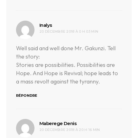
dit :
Inalys
20 DÉCEMBRE 2018 À 0 H 03 MIN
Well said and well done Mr. Gakunzi. Tell
the story:
Stories are possibilities. Possibilities are
Hope. And Hope is Revival; hope leads to
a mass revolt against the tyranny.
RÉPONDRE
dit :
Maberege Denis
20 DÉCEMBRE 2018 À 20 H 16 MIN