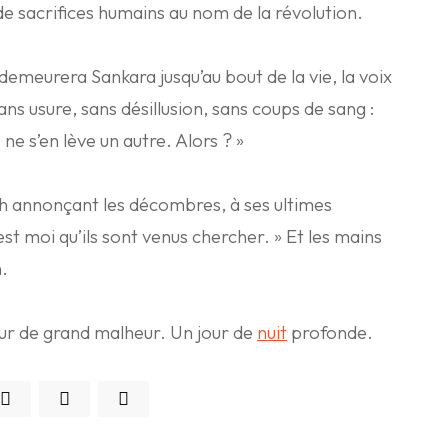
t de sacrifices humains au nom de la révolution.
emeurera Sankara jusqu’au bout de la vie, la voix
sans usure, sans désillusion, sans coups de sang :
ne s’en lève un autre. Alors ? »
sh annonçant les décombres, à ses ultimes
est moi qu’ils sont venus chercher. » Et les mains
n.
our de grand malheur. Un jour de
nuit
profonde.