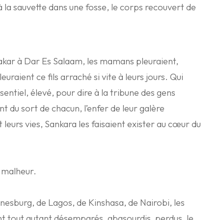
 la sauvette dans une fosse, le corps recouvert de
akar à Dar Es Salaam, les mamans pleuraient,
leuraient ce fils arraché si vite à leurs jours. Qui
sentiel, élevé, pour dire à la tribune des gens
t du sort de chacun, l’enfer de leur galère
leurs vies, Sankara les faisaient exister au cœur du
 malheur.
nesburg, de Lagos, de Kinshasa, de Nairobi, les
ent tout autant désemparés, abasourdis, perdus, le