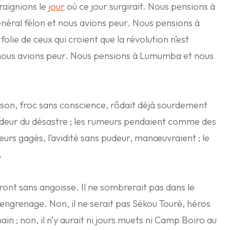
raignions le
jour
où ce jour surgirait. Nous pensions à
énéral félon et nous avions peur. Nous pensions à
lie de ceux qui croient que la révolution n’est
t nous avions peur. Nous pensions à Lumumba et nous
hison, froc sans conscience, rôdait déjà sourdement
deur du désastre ; les rumeurs pendaient comme des
tueurs gagés, l’avidité sans pudeur, manœuvraient ; le
.
e front sans angoisse. Il ne sombrerait pas dans le
l’engrenage. Non, il ne serait pas Sékou Touré, héros
in ; non, il n’y aurait ni jours muets ni Camp Boiro au