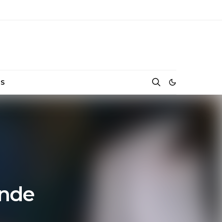
NS
onde