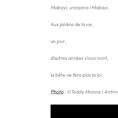
Mabayi, uranjana i Mabayi.
Aux jardins de la vie,
un jour,
d’autres années s’ouvriront,
la bête ne fera plus la loi.
Photo
: ©Teddy Mazina
/
Antim