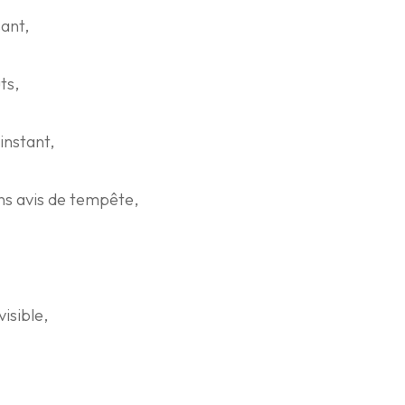
sant,
ts,
instant,
ns avis de tempête,
visible,