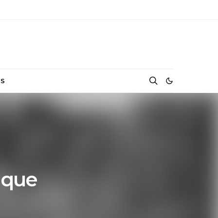
NS
ique