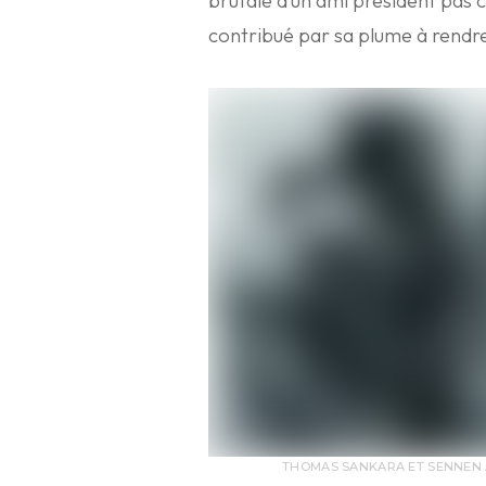
brutale d’un ami président pas c
contribué par sa plume à rendr
THOMAS SANKARA ET SENNEN A