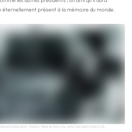
omme les autres présidents ; un ami qu’il aura
e éternellement présent à la mémoire du monde.
NDRIAMIRADO- PARIS 1986 © PASCAL MAITRE/ARCHIVES JA