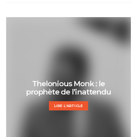
Thelonious Monk : le
prophète de l’inattendu
LIRE L'ARTICLE