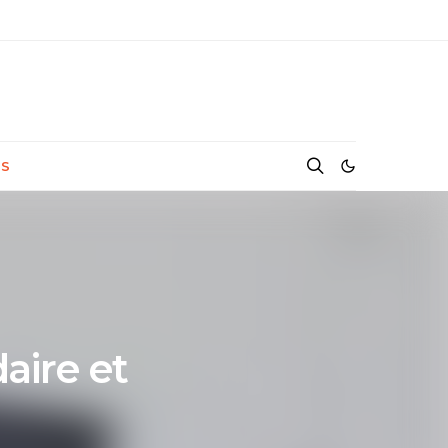
NS
aire et