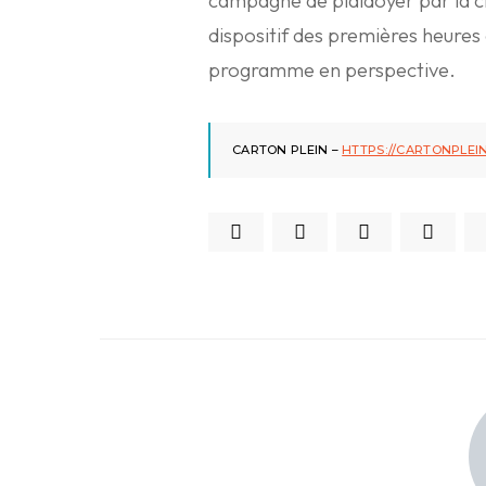
campagne de plaidoyer par la cré
dispositif des premières heures 
programme en perspective.
CARTON PLEIN –
HTTPS://CARTONPLEI