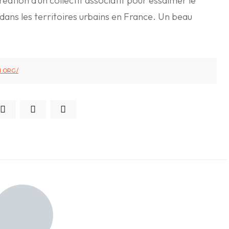
ation d’un collectif associatif pour essaimer le
dans les territoires urbains en France. Un beau
N.ORG/