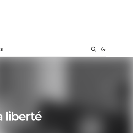
NS
 liberté