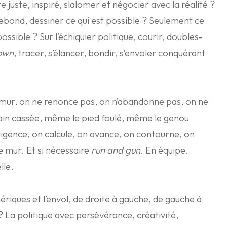
e juste, inspiré, slalomer et négocier avec la réalité ?
 rebond, dessiner ce qui est possible ? Seulement ce
possible ? Sur l’échiquier politique, courir, doubles-
down
, tracer, s’élancer, bondir, s’envoler conquérant
 mur, on ne renonce pas, on n’abandonne pas, on ne
ain cassée, même le pied foulé, même le genou
lligence, on calcule, on avance, on contourne, on
e mur. Et si nécessaire
run and gun
. En équipe.
lle.
phériques et l’envol, de droite à gauche, de gauche à
 La politique avec persévérance, créativité,