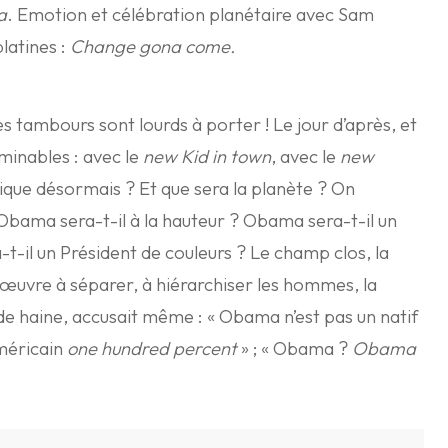
a
. Emotion et célébration planétaire avec Sam
latines :
Change gona come.
es tambours sont lourds à porter ! Le jour d’après, et
minables : avec le
new Kid in town
, avec le
new
rique désormais ? Et que sera la planète ? On
: Obama sera-t-il à la hauteur ? Obama sera-t-il un
-il un Président de couleurs ? Le champ clos, la
i œuvre à séparer, à hiérarchiser les hommes, la
 de haine, accusait même : « Obama n’est pas un natif
américain
one hundred percent
» ; « Obama ?
Obama