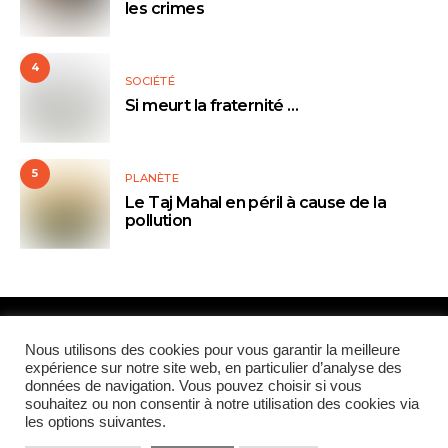
les crimes
4
SOCIÉTÉ
Si meurt la fraternité …
5
PLANÈTE
Le Taj Mahal en péril à cause de la
pollution
Paris Global Forum
Nous utilisons des cookies pour vous garantir la meilleure
expérience sur notre site web, en particulier d’analyse des
données de navigation. Vous pouvez choisir si vous
QUI SOMMES-NOUS
CONTRIBUTEURS
CONTACT
souhaitez ou non consentir à notre utilisation des cookies via
les options suivantes.
MENTIONS LÉGALES