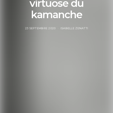
virtuose du
kamanche
23 SEPTEMBRE 2020
ISABELLE ZENATTI