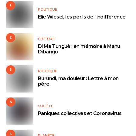
1
POLITIQUE
Elie Wiesel, les périls de l’indifférence
2
CULTURE
Di Ma Tunguè : en mémoire à Manu
Dibango
3
POLITIQUE
Burundi, ma douleur : Lettre à mon
père
4
SOCIÉTÉ
Paniques collectives et Coronavirus
5
PLANÈTE