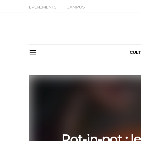
EVENEMENTS
CAMPUS
CUL
Pot-in-pot : l