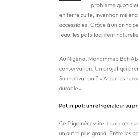
problème quotidien
en terre cuite, invention millén
accessibles. Grâce à un princip
l’eau, les pots facilitent nature
Au Nigéria, Mohammed Bah Abba,
conservation. Un projet qui pre
Sa motivation ? « Aider les rura
durable ».
Pot-in-pot :
u
n réfrigérateur au 
Ce frigo nécessite deux pots : u
un autre plus grand. Entre les d