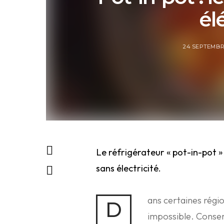
él
24 SEPTEMBR
Le réfrigérateur
« pot-in-pot » 
sans électricité.
ans certaines région
D
impossible. Conserv