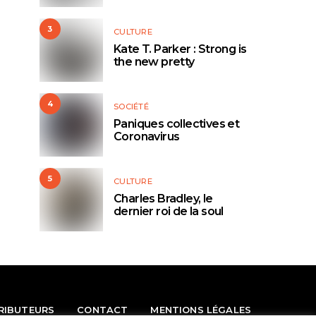
3
CULTURE
Kate T. Parker : Strong is
the new pretty
4
SOCIÉTÉ
Paniques collectives et
Coronavirus
5
CULTURE
Charles Bradley, le
dernier roi de la soul
RIBUTEURS
CONTACT
MENTIONS LÉGALES