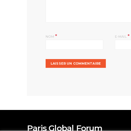
*
*
NOM
E-MAIL
Paris Global Forum