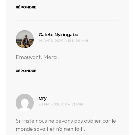
RÉPONDRE
dit :
Gatete Nyiringabo
14 AVRIL 2020 À 15 H 29 MIN
Emouvant. Merci.
RÉPONDRE
dit :
Ory
28 MAI 2020 À 8 H 21 MIN
Si triste nous ne devons pas oublier car le
monde savait et n’a rien fait .