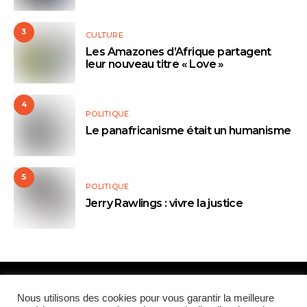
3
CULTURE
Les Amazones d’Afrique partagent
leur nouveau titre « Love »
4
POLITIQUE
Le panafricanisme était un humanisme
5
POLITIQUE
Jerry Rawlings : vivre la justice
Paris Global Forum
Nous utilisons des cookies pour vous garantir la meilleure