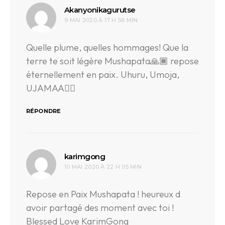
dit :
Akanyonikagurutse
9 MAI 2020 À 17 H 56 MIN
Quelle plume, quelles hommages! Que la
terre te soit légère Mushapata🙏🏾 repose
éternellement en paix. Uhuru, Umoja,
UJAMAA✊🏿
RÉPONDRE
dit :
karimgong
10 MAI 2020 À 22 H 05 MIN
Repose en Paix Mushapata ! heureux d
avoir partagé des moment avec toi !
Blessed Love KarimGong