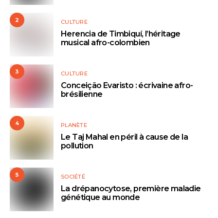
2
CULTURE
Herencia de Timbiquí, l’héritage
musical afro-colombien
3
CULTURE
Conceição Evaristo : écrivaine afro-
brésilienne
4
PLANÈTE
Le Taj Mahal en péril à cause de la
pollution
5
SOCIÉTÉ
La drépanocytose, première maladie
génétique au monde