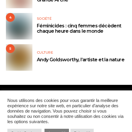
4
SOCIÉTÉ
Féminicides : cinq femmes décèdent
chaque heure dans le monde
5
CULTURE
Andy Goldsworthy, l’artiste et la nature
Nous utilisons des cookies pour vous garantir la meilleure
Paris Global Forum
expérience sur notre site web, en particulier d’analyse des
données de navigation. Vous pouvez choisir si vous
souhaitez ou non consentir à notre utilisation des cookies via
QUI SOMMES-NOUS
CONTRIBUTEURS
CONTACT
les options suivantes.
MENTIONS LÉGALES