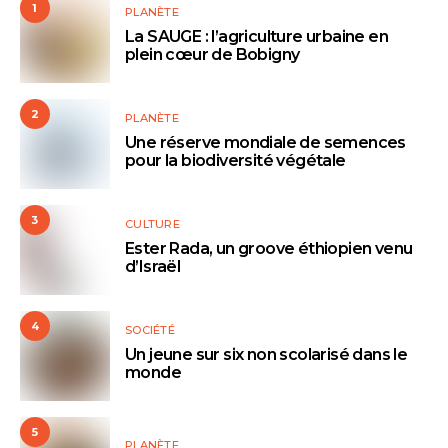
1
PLANÈTE
La SAUGE : l’agriculture urbaine en
plein cœur de Bobigny
2
PLANÈTE
Une réserve mondiale de semences
pour la biodiversité végétale
3
CULTURE
Ester Rada, un groove éthiopien venu
d’Israël
4
SOCIÉTÉ
Un jeune sur six non scolarisé dans le
monde
5
PLANÈTE