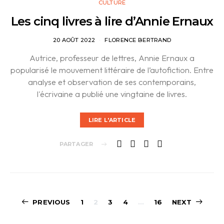
CULTURE
Les cinq livres à lire d’Annie Ernaux
20 AOÛT 2022
FLORENCE BERTRAND
Autrice, professeur de lettres, Annie Ernaux a
popularisé le mouvement littéraire de l’autofiction. Entre
analyse et observation de ses contemporains,
l'écrivaine a publié une vingtaine de livres.
LIRE L'ARTICLE
PARTAGER
Pagination
PREVIOUS
1
2
3
4
…
16
NEXT
des