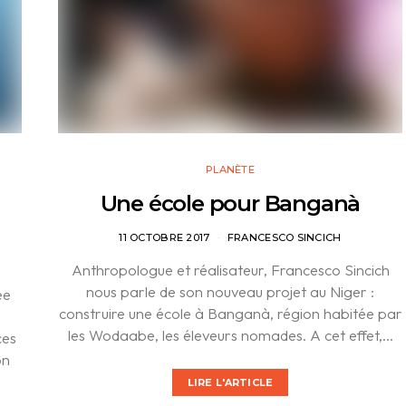
PLANÈTE
Une école pour Banganà
11 OCTOBRE 2017
FRANCESCO SINCICH
Anthropologue et réalisateur, Francesco Sincich
nous parle de son nouveau projet au Niger :
ée
construire une école à Banganà, région habitée par
les Wodaabe, les éleveurs nomades. A cet effet,…
ces
on
LIRE L'ARTICLE