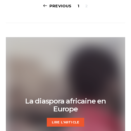
Pagination
PREVIOUS
1
2
des
publications
La diaspora africaine en
Europe
LIRE L'ARTICLE